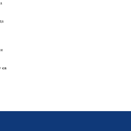
ва
да
би
 са