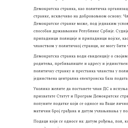
Демократска странка, као политичка организац
странке, искључиво на добровољном основу. Чл
Демократске странке може, под једнаким усло
способан држављанин Републике Србије. Судије 
припадници полиције и припадници војске, као и
чланством у политичкој странци, не могу бити
Демократска странка води евиденцију о својим
родитеља, пребивалиште и адресу и јединствен
политичку странку и престанка чланства у поли
јединствена централна електронска база подата
Уколико желите да постанете члан ДС а испуњав
прихватате Статут и Програм Демократске стра
попуните податке који се односе на Ваше личн
матични број грађана и датум учлањивања у по
Подаци који се односе на: датум рођења, пол, к