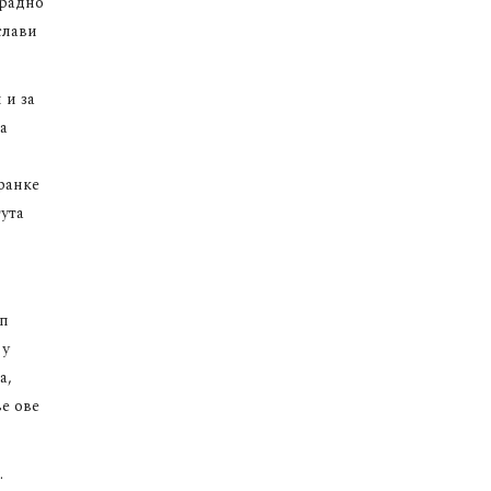
 радно
слави
 и за
а
ранке
тута
уп
 у
а,
е ове
.