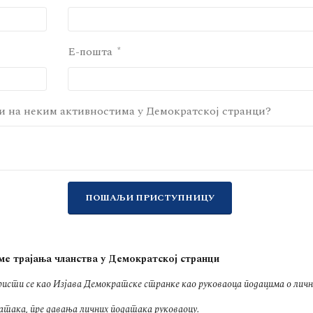
E-пошта
и на неким активностима у Демократској странци?
е трајања чланства у Демократској странци
сти се као Изјава Демократске странке као руковаоца подацима о лич
така, пре давања личних података руковаоцу.