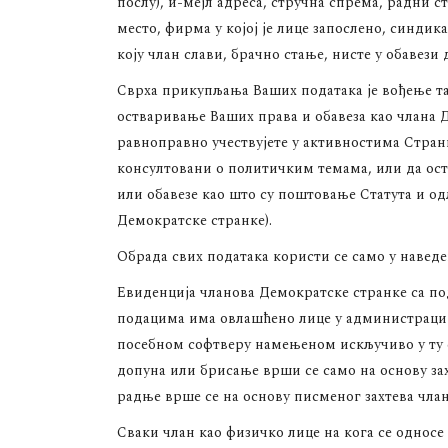
послу), и-мејл адреса, стручна спрема, радни ст
место, фирма у којој је лице запослено, синдик
коју члан слави, брачно стање, нисте у обавези
Сврха прикупљања Ваших података је вођење та
остваривање Ваших права и обавеза као члана Д
равноправно учествујете у активностима Стран
консултовани о политичким темама, или да ос
или обавезе као што су поштовање Статута и одл
Демократске странке).
Обрада свих података користи се само у наведе
Евиденција чланова Демократске странке са по
подацима има овлашћено лице у администрацији
посебном софтверу намењеном искључиво у ту 
допуна или брисање врши се само на основу зах
радње врше се на основу писменог захтева чла
Сваки члан као физичко лице на кога се односе