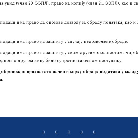
 увид (члан 20. ЗЗПЛ), право на копију (члан 21. ЗЗПЛ), као и с
 подаци има право да опозове дозволу за обраду података, као и 
 подаци има право на заштиту у случају недозвољене обраде.
е подаци има право на заштиту у свим другим околностима чије 
 односно другом лицу било супротно савесном поступању.
обровољно прихватате начин и сврху обраде података у складу
а.