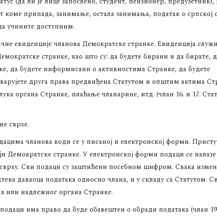
атус (да ли је лице запослено, студент, пензионер, предузетник),
ат коме припада, занимање, остала занимања, податак о српској 
 да учините доступним.
чне евиденције чланова Демократске странке. Евиденција служи
емократске странке, као што су: да будете бирани и да бирате, д
ке, да будете информисани о активностима Странке, да будете
тварујете друга права предвиђена Статутом и општим актима Ст
ука органа Странке, плаћање чланарине, итд. (члан 16. и 17. Ста
не сврхе.
дацима чланова води се у писаној и електронској форми. Прист
 Демократске странке. У електронској форми подаци се налазе
сврху. Сви подаци су заштићени посебном шифром. Свака измен
тева даваоца података односно члана, и у складу са Статутом. Св
на или надлежног органа Странке.
 подаци има право да буде обавештен о обради података (члан 19