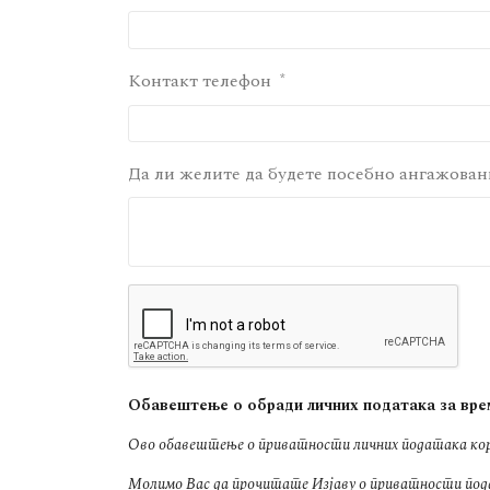
Контакт телефон
Да ли желите да будете посебно ангажован
Обавештење о обради личних података за врем
Ово обавештење о приватности личних података кори
Молимо Вас да прочитате Изјаву о приватности пода