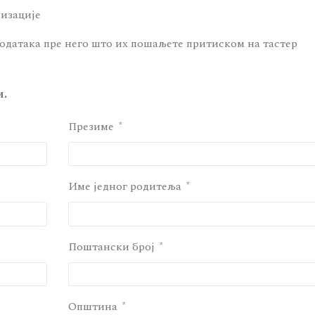
низације
одатака пре него што их пошаљете притиском на тастер
и.
Презиме
Име једног родитеља
Поштански број
Општина