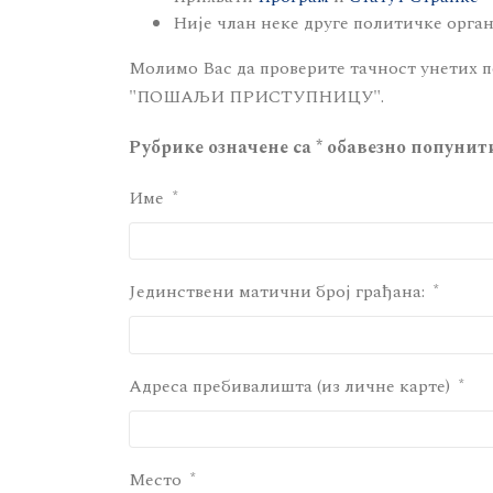
Није члан неке друге политичке орга
Молимо Вас да проверите тачност унетих п
"ПОШАЉИ ПРИСТУПНИЦУ".
Рубрике означене са * обавезно попунит
Име
Јединствени матични број грађана:
Адреса пребивалишта (из личне карте)
Место