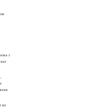
ном
вања у
 као
,
о
твени
и на