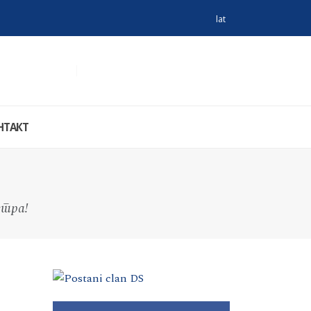
lat
НТАКТ
утра!