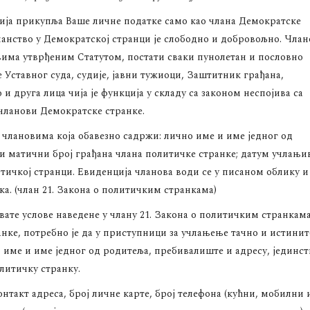
ија прикупља Ваше личне податке само као члана Демократске
анство у Демократској странци је слободно и добровољно. Чла
вима утврђеним Статутом, постати сваки пунолетан и пословно
Уставног суда, судије, јавни тужиоци, Заштитник грађана,
 друга лица чија је функција у складу са законом неспојива са
 чланови Демократске странке.
 члановима која обавезно садржи: лично име и име једног од
и матични број грађана члана политичке странке; датум учлањи
тичкој странци. Евиденција чланова води се у писаном облику и
ка. (члан 21. Закона о политичким странкама)
ате услове наведене у члану 21. Закона о политичким странкама
нке, потребно је да у приступници за учлањење тачно и истинит
о име и име једног од родитеља, пребивалиште и адресу, јединс
литичку странку.
онтакт адреса, број личне карте, број телефона (кућни, мобилни 