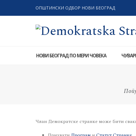
OПШТИНСКИ ОДБОР НОВИ БЕОГРАД
НОВИ БЕОГРАД ПО МЕРИ ЧОВЕКА
ЧУВАР
Попу
Члан Демократске странке може бити свак
Прихвати
Програм
и
Статут Странке