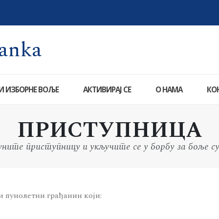
И ИЗБОРНЕ ВОЉЕ
АКТИВИРАЈ СЕ
О НАМА
КО
ПРИСТУПНИЦА
ните приступницу и укључите се у борбу за боље с
и пунолетни грађанин који: