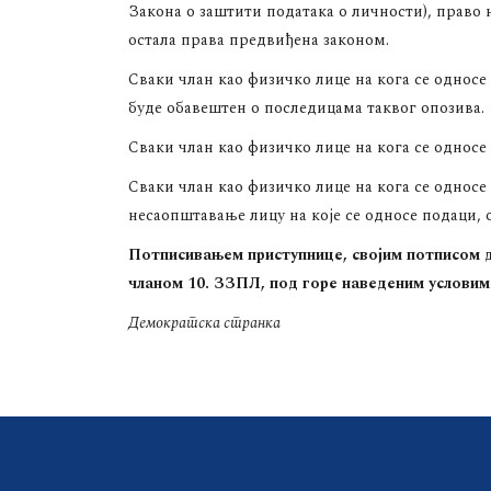
Закона о заштити података о личности), право на
остала права предвиђена законом.
Сваки члан као физичко лице на кога се односе
буде обавештен о последицама таквог опозива.
Сваки члан као физичко лице на кога се односе
Сваки члан као физичко лице на кога се однос
несаопштавање лицу на које се односе подаци,
Потписивањем приступнице, својим потписом д
чланом 10. ЗЗПЛ, под горе наведеним условим
Демократска странка